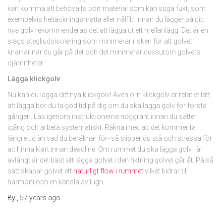
kan komma att behöva ta bort material som kan suga fukt, som
exempelvis heltäckningsmatta eller nålfilt. Innan du lägger på ditt
nya golv rekommenderas det att lägga ut ett mellanlägg. Det är en
slags stegljudsisolering som minimerar risken för att golvet
knarrar när du går på det och det minimerar dessutom golvets
ojämnheter.
Lägga klickgolv
Nu kan du lägga ditt nya klickgolv! Även om klickgolv är relativt lätt
att lägga bör du ta god tid på dig om du ska lägga golv för första
gången. Läs igenom instruktionerna noggrant innan du sätter
igång och arbeta systematiskt. Räkna med att det kommer ta
längre tid än vad du beräknar för- så slipper du stå och stressa för
att hinna klart innan deadline. Om rummet du ska lägga golv i är
avlångt är det bäst att lägga golvet i den riktning golvet går åt. På så
sätt skapar golvet ett
naturligt flow i rummet
vilket bidrar till
harmoni och en känsla av lugn.
By
,
57 years
ago