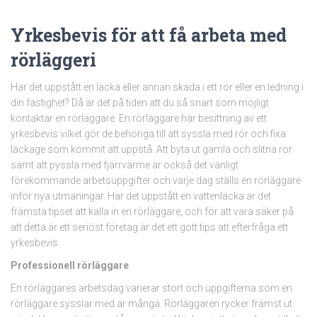
Yrkesbevis för att få arbeta med
rörläggeri
Har det uppstått en läcka eller annan skada i ett rör eller en ledning i
din fastighet? Då är det på tiden att du så snart som möjligt
kontaktar en rörläggare. En rörläggare har besittning av ett
yrkesbevis vilket gör de behöriga till att syssla med rör och fixa
läckage som kommit att uppstå. Att byta ut gamla och slitna rör
samt att pyssla med fjärrvärme är också det vanligt
förekommande arbetsuppgifter och varje dag ställs en rörläggare
inför nya utmaningar. Har det uppstått en vattenläcka är det
främsta tipset att kalla in en rörläggare, och för att vara säker på
att detta är ett seriöst företag är det ett gott tips att efterfråga ett
yrkesbevis.
Professionell rörläggare
En rörläggares arbetsdag varierar stort och uppgifterna som en
rörläggare sysslar med är många. Rörläggaren rycker främst ut