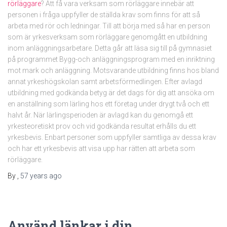
rörläggare
? Att få vara verksam som rörläggare innebär att
personen i fråga uppfyller de ställda krav som finns för att så
arbeta med rör och ledningar. Till att börja med så har en person
som är yrkesverksam som rörläggare genomgått en utbildning
inom anläggningsarbetare. Detta går att läsa sig till på gymnasiet
på programmet Bygg-och anläggningsprogram med en inriktning
mot mark och anläggning. Motsvarande utbildning finns hos bland
annat yrkeshögskolan samt arbetsförmedlingen. Efter avlagd
utbildning med godkända betyg är det dags för dig att ansöka om
en anställning som lärling hos ett företag under drygt två och ett
halvt år. När lärlingsperioden är avlagd kan du genomgå ett
yrkesteoretiskt prov och vid godkända resultat erhålls du ett
yrkesbevis. Enbart personer som uppfyller samtliga av dessa krav
och har ett yrkesbevis att visa upp har rätten att arbeta som
rörläggare.
By
,
57 years
ago
Använd länkar i din