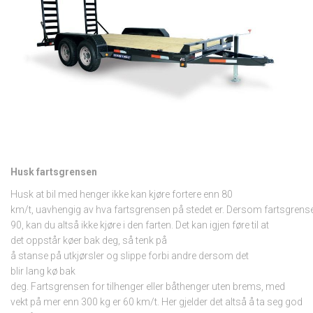
Husk fartsgrensen
Husk at bil med henger ikke kan kjøre fortere enn 80
km/t, uavhengig av hva fartsgrensen på stedet er. Dersom fartsgrens
90, kan du altså ikke kjøre i den farten. Det kan igjen føre til at
det oppstår køer bak deg, så tenk på
å stanse på utkjørsler og slippe forbi andre dersom det
blir lang kø bak
deg. Fartsgrensen for tilhenger eller båthenger uten brems, med
vekt på mer enn 300 kg er 60 km/t. Her gjelder det altså å ta seg god