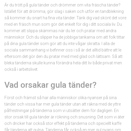
Är du trött på gula tänder och drömmer om vita fräscha tänder?
Istället för att drömma, gör slag i saken och utför en tandblekning
så kommer du snart ha fina vita tänder. Tänk dig vad skönt det vore
med en fräsch mun som gör det enkelt för dig i ditt sociala liv. Du
kommer att slippa skämmas när du ler och pratar med andra
människor. Och du slipper ha de jobbiga tankarna om att folk tittar
på dina gula tänder som gör att du inte vågar skratta. I alla de
sociala sammanhang vi befinner oss i så är det alltid bättre att le
eftersom det gör den du pratar med med glad och lättsam. Så att
bleka tänderna skulle kunna förändra hela ditt liv både privat men
också i arbetslivet.
Vad orsakar gula tänder?
Först och främst så har alla människor olika nyanser på sina
tänder och vissa har mer gula tänder utan att räkna med de yttre
påfrestningar på tänderna som vi utsätter dem för dagligen. En
stor orsak till gula tänder är rökning och snusning. Det som vi äter
och dricker har också stor effekt på tänderna och speciellt kaffe
får tänderna att gulna. Tänderna får också en mer gul nyans om