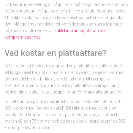
En badrumsrenovering är något som står högt på önskelistan hos
många husägare. Något som ofta blir en stor utgiftspost är kaklet.
Att anlita en plattsättare och köpa kakel kan helt enkelt bli ganska
dyrt. Många anser att det är ett område man kan spara in pengar
på, medan andra tycker att
kaklet inte är något man bör
kompromissa med
.
Vad kostar en plattsättare?
Det är svårt att å rak arm säga vad en plattsättare skulle kosta för
att lägga kakel för just din badrumsrenovering. Generellt kan man
säga att det brukar bli lite dyrare än att anlita till exempel en
elektriker eller en rörmokare. Inte för plattsättarens timpenning
nödvändigtvis skulle vara högre – utan för materialkostnaderna.
För ett badrum på 10 kvadratmeter kosta mellan 60 000 och 70
000 kronor med “standardkakel”. Då räknar vi med ett pris på
ungefär 500 kronor i timmen för plattsättarens tid, att jobbet tar
mellan 60 och 75 timmar och att kakel eller klinkers kostar ca 300
kronor per kvadratmeter.