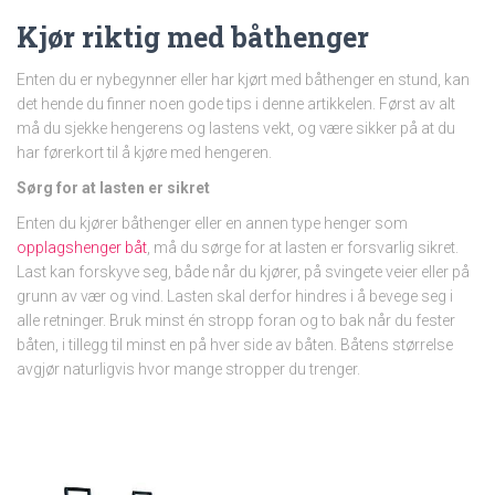
Kjør riktig med båthenger
Enten du er nybegynner eller har kjørt med båthenger en stund, kan
det hende du finner noen gode tips i denne artikkelen. Først av alt
må du sjekke hengerens og lastens vekt, og være sikker på at du
har førerkort til å kjøre med hengeren.
Sørg for at lasten er sikret
Enten du kjører båthenger eller en annen type henger som
opplagshenger båt
, må du sørge for at lasten er forsvarlig sikret.
Last kan forskyve seg, både når du kjører, på svingete veier eller på
grunn av vær og vind. Lasten skal derfor hindres i å bevege seg i
alle retninger. Bruk minst én stropp foran og to bak når du fester
båten, i tillegg til minst en på hver side av båten. Båtens størrelse
avgjør naturligvis hvor mange stropper du trenger.