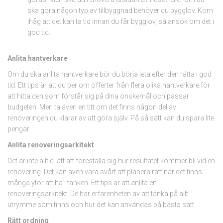
ska göra någon typ av tillbyggnad behöver du bygglov. Kom
ihåg att det kan ta tid innan du får bygglov, så ansök om det i
god tid.
Anlita hantverkare
Om du ska anlita hantverkare bör du börja leta efter den rätta i god
tid. Ett tips är att du ber om offerter från flera olika hantverkare för
att hitta den som förstår sig på dina önskemål och passar
budgeten. Men ta även en titt om det finns någon del av
renoveringen du klarar av att göra själv. På så sätt kan du spara lite
pengar.
Anlita renoveringsarkitekt
Det är inte alltid lätt att föreställa sig hur resultatet kommer bli vid en
renovering. Det kan även vara svårt att planera rätt när det finns
många ytor att ha i tanken. Ett tips är att anlita en
renoveringsarkitekt. De har erfarenheten av att tänka på allt
utrymme som finns och hur det kan användas på bästa sätt.
Rätt ordning