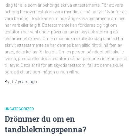
Idag får alla som är behöriga skriva ett testamente. För att vara
behörig behöver testatorn vara myndig, alltså ha fyllt 18 år för att
vara behörig. Dock kan en minderårig skriva testamente om hen
har varit eller är gift. Ett testamente kan förklaras ogiltigt om
testatorn har varit under påverkan av en psykisk störning då
testamentet skrevs. Om en människa skulle dö idag utan att ha
skrivit ett testamente se har dennes barn alltid rätt till hälften av
arvet, detta kallas för laglott. Om en person på något sätt skulle
tvinga, pressa eller döda testatorn så har personen inte längre rätt
till arvet. Detta är till för att skydda testatorn ifall att denne skulle
bära på ett arv som någon annan vill ha.
By
,
57 years
ago
UNCATEGORIZED
Drömmer du om en
tandblekningspenna?