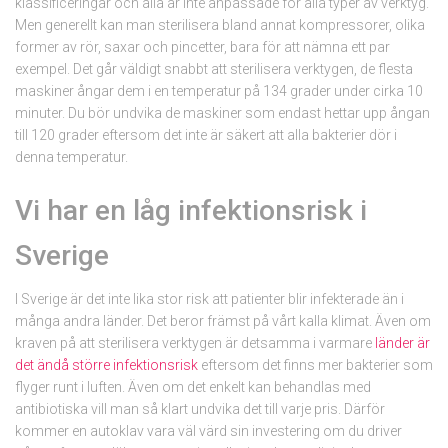
klassificeringar och alla är inte anpassade för alla typer av verktyg.
Men generellt kan man sterilisera bland annat kompressorer, olika
former av rör, saxar och pincetter, bara för att nämna ett par
exempel. Det går väldigt snabbt att sterilisera verktygen, de flesta
maskiner ångar dem i en temperatur på 134 grader under cirka 10
minuter. Du bör undvika de maskiner som endast hettar upp ångan
till 120 grader eftersom det inte är säkert att alla bakterier dör i
denna temperatur.
Vi har en låg infektionsrisk i
Sverige
I Sverige är det inte lika stor risk att patienter blir infekterade än i
många andra länder. Det beror främst på vårt kalla klimat. Även om
kraven på att sterilisera verktygen är detsamma i varmare
länder är
det ändå större infektionsrisk
eftersom det finns mer bakterier som
flyger runt i luften. Även om det enkelt kan behandlas med
antibiotiska vill man så klart undvika det till varje pris. Därför
kommer en autoklav vara väl värd sin investering om du driver