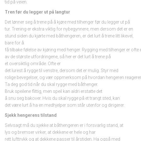
tid på veien.
Tren før du legger ut på langtur
Det lønner seg å trene på å kjøre med tilhenger før du legger ut på
tur. Trening er ekstra viktig for nybegynnere, men dersom det er en
stund siden du kjørte med båthengeren, er det lurt å trene litt likevel,
bare for å
få tilbake følelse av kjøring med henger. Rygging med tilhenger er ofte 
av de største utfordringene, så her er det lurt å trene på
et oversiktlig område. Ofte er
det lurest å rygge til venstre, dersom det er mulig. Styr med
rolige bevegelser, og vær oppmerksom på hvordan hengeren reagerer
Ta deg god tid når du skal rygge med båthenger.
Bruk speilene flittig, men speil kan aldri erstatte det
å snu seg bakover. Hvis du skal rygge på et trangt sted, kan
det være lurt å ha en medhjelper som står utenfor og dirigerer.
Sjekk hengerens tilstand
Selvsagt må du sjekke at båthengeren er i forsvarlig stand, at
lys og bremser virker, at dekkene er hele og har
rett lufttrykk og at dekkene passer til årstiden. Ha også med