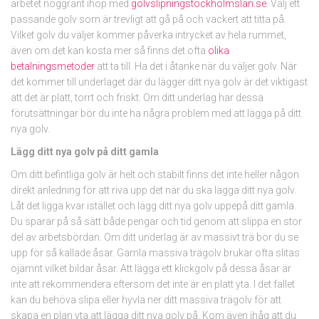
arbetet noggrant ihop med
golvslipningstockholmslän.se
. Välj ett
passande golv som är trevligt att gå på och vackert att titta på.
Vilket golv du väljer kommer påverka intrycket av hela rummet,
även om det kan kosta mer så finns det ofta
olika
betalningsmetoder
att ta till. Ha det i åtanke när du väljer golv. När
det kommer till underlaget där du lägger ditt nya golv är det viktigast
att det är platt, torrt och friskt. Om ditt underlag har dessa
förutsättningar bör du inte ha några problem med att lägga på ditt
nya golv.
Lägg ditt nya golv på ditt gamla
Om ditt befintliga golv är helt och stabilt finns det inte heller någon
direkt anledning för att riva upp det när du ska lägga ditt nya golv.
Låt det ligga kvar istället och lägg ditt nya golv uppepå ditt gamla.
Du sparar på så sätt både pengar och tid genom att slippa en stor
del av arbetsbördan. Om ditt underlag är av massivt trä bör du se
upp för så kallade åsar. Gamla massiva trägolv brukar ofta slitas
ojämnt vilket bildar åsar. Att lägga ett klickgolv på dessa åsar är
inte att rekommendera eftersom det inte är en platt yta. I det fallet
kan du behöva slipa eller hyvla ner ditt massiva trägolv för att
skapa en plan yta att lägga ditt nya golv på. Kom även ihåg att du