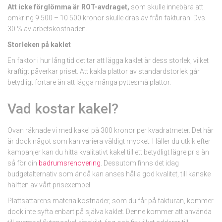
Att icke förglömma är ROT-avdraget,
som skulle innebära att
omkring 9 500 – 10 500 kronor skulle dras av från fakturan. Dvs.
30 % av arbetskostnaden.
Storleken på kaklet
En faktor i hur lång tid det tar att lägga kaklet är dess storlek, vilket
kraftigt påverkar priset. Att kakla plattor av standardstorlek går
betydligt fortare än att lägga många pyttesmå plattor.
Vad kostar kakel?
Ovan räknade vi med kakel på 300 kronor per kvadratmeter. Det här
är dock något som kan variera väldigt mycket. Håller du utkik efter
kampanjer kan du hitta kvalitativt kakel till ett betydligt lägre pris än
så för din
badrumsrenovering
. Dessutom finns det idag
budgetalternativ som ändå kan anses hålla god kvalitet, till kanske
hälften av vårt prisexempel.
Plattsättarens materialkostnader, som du får på fakturan, kommer
dock inte syfta enbart på själva kaklet. Denne kommer att använda