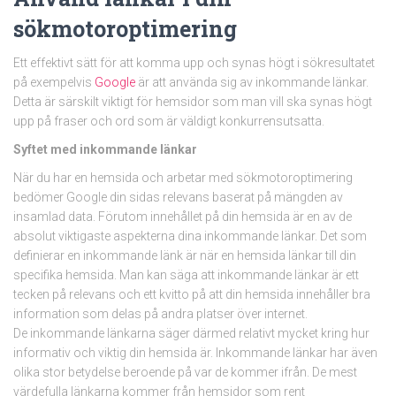
sökmotoroptimering
Ett effektivt sätt för att komma upp och synas högt i sökresultatet
på exempelvis
Google
är att använda sig av inkommande länkar.
Detta är särskilt viktigt för hemsidor som man vill ska synas högt
upp på fraser och ord som är väldigt konkurrensutsatta.
Syftet med inkommande länkar
När du har en hemsida och arbetar med sökmotoroptimering
bedömer Google din sidas relevans baserat på mängden av
insamlad data. Förutom innehållet på din hemsida är en av de
absolut viktigaste aspekterna dina inkommande länkar. Det som
definierar en inkommande länk är när en hemsida länkar till din
specifika hemsida. Man kan säga att inkommande länkar är ett
tecken på relevans och ett kvitto på att din hemsida innehåller bra
information som delas på andra platser över internet.
De inkommande länkarna säger därmed relativt mycket kring hur
informativ och viktig din hemsida är. Inkommande länkar har även
olika stor betydelse beroende på var de kommer ifrån. De mest
värdefulla länkarna kommer från hemsidor som rent