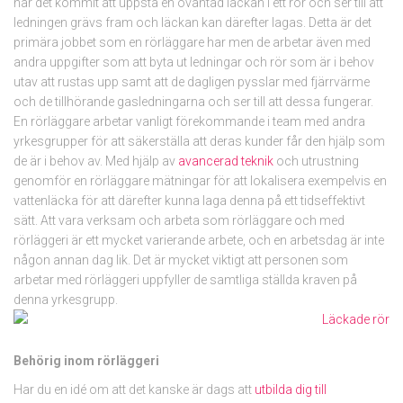
när det kommit att uppstå en oväntad läckan i ett rör och ser till att
ledningen grävs fram och läckan kan därefter lagas. Detta är det
primära jobbet som en rörläggare har men de arbetar även med
andra uppgifter som att byta ut ledningar och rör som är i behov
utav att rustas upp samt att de dagligen pysslar med fjärrvärme
och de tillhörande gasledningarna och ser till att dessa fungerar.
En rörläggare arbetar vanligt förekommande i team med andra
yrkesgrupper för att säkerställa att deras kunder får den hjälp som
de är i behov av. Med hjälp av
avancerad teknik
och utrustning
genomför en rörläggare mätningar för att lokalisera exempelvis en
vattenläcka för att därefter kunna laga denna på ett tidseffektivt
sätt. Att vara verksam och arbeta som rörläggare och med
rörläggeri är ett mycket varierande arbete, och en arbetsdag är inte
någon annan dag lik. Det är mycket viktigt att personen som
arbetar med rörläggeri uppfyller de samtliga ställda kraven på
denna yrkesgrupp.
Behörig inom rörläggeri
Har du en idé om att det kanske är dags att
utbilda dig till