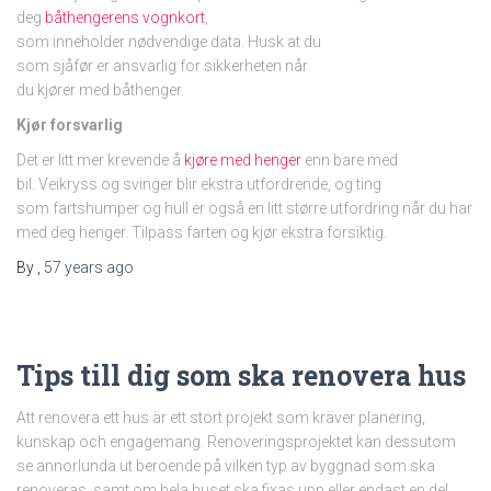
deg
båthengerens vognkort
,
som inneholder nødvendige data. Husk at du
som sjåfør er ansvarlig for sikkerheten når
du kjører med båthenger.
Kjør forsvarlig
Det er litt mer krevende å
kjøre med henger
enn bare med
bil. Veikryss og svinger blir ekstra utfordrende, og ting
som fartshumper og hull er også en litt større utfordring når du har
med deg henger. Tilpass farten og kjør ekstra forsiktig.
By
,
57 years
ago
Tips till dig som ska renovera hus
Att renovera ett hus är ett stort projekt som kräver planering,
kunskap och engagemang. Renoveringsprojektet kan dessutom
se annorlunda ut beroende på vilken typ av byggnad som ska
renoveras, samt om hela huset ska fixas upp eller endast en del.