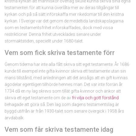
kristna kyrkan att människor överlag skulle kunna skriva sina egna
testamenten för att kunna överlåta mer av deras tillgångar till
kyrkan och på så sätt införskaffa mer rikedomar till den kristna
kyrkan. I Sverige var det genom de medeltida landskapslagarna
som en testamentsfrihet införskaffades, dock med vissa
restriktioner. Denna frihet utvecklades senare under
stormaktstiden, speciellt under 1680-talet.
Vem som fick skriva testamente förr
Genom tiderna har inte alla fått skriva sitt eget testamente. År 1686
kunde till exempel inte gifta kvinnor skriva ett testamente utan sin
mans tillstånd, med anledningen att det ansågs att en gift kvinnas
ägodelar egentligen tillhörde hennes man. Det var inte förrän år
1734 då en ny lag skrevs som tillät gifta kvinnor och änkor att
skriva ett eget testamente om de av
fri vilja och gott förstånd
behagade att göra så. Den lag som dagens testamentslag är
byggd utifrån är från 1930-talet som senare övergick i 1958 års
ärvdabalk.
Vem som får skriva testamente idag