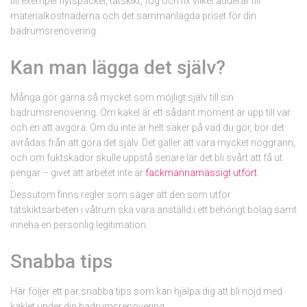
till exempel flytspackel, tätskikt, fog och fix vilket adderar till
materialkostnaderna och det sammanlagda priset för din
badrumsrenovering.
Kan man lägga det själv?
Många gör gärna så mycket som möjligt själv till sin
badrumsrenovering. Om kakel är ett sådant moment är upp till var
och en att avgöra. Om du inte är helt säker på vad du gör, bör det
avrådas från att göra det själv. Det gäller att vara mycket noggrann,
och om fuktskador skulle uppstå senare lär det bli svårt att få ut
pengar – givet att arbetet inte är
fackmannamässigt utfört
.
Dessutom finns regler som säger att den som utför
tätskiktsarbeten i våtrum ska vara anställd i ett behörigt bolag samt
inneha en personlig legitimation.
Snabba tips
Här följer ett par snabba tips som kan hjälpa dig att bli nöjd med
kaklet under din badrumsrenovering.