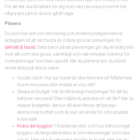
För att det ska bli lättare för dig som ska renovera kommer här
några tips på hur du bör gå till väga.
Planera
Du som har läst om renovering och inredning tidigare känner
antagligen till att det första du måste göra är planeringen för
taktvätt & fasad
. Detta beror på att planeringen ger dig en tydlig bild
över allt som ska göras, samtidigt som det minskar riskerna för
överraskningar som kan uppstå. När du planerar bör du bland
annat tänka på dessa saker:
Husets skick. Hur ser huset du ska renovera ut? Måste hela
huset renoveras eller endast en viss del?
Skapa en budget. Har du tillräckligt med pengar för allt du
behöver renovera? Eller måste du ansöka om ett lån? När du
skapar budgeten, det bör då även finnas ett belopp i
ekonomisk buffert som du kan använda för oförutsedda
kostnader.
Krävs det bygglov
? I fristående villor och hus behövs inget
bygglov så länge det endast är inre renoveringar som ska
göras. Men ska du renovera utsidan av huset, eller om du