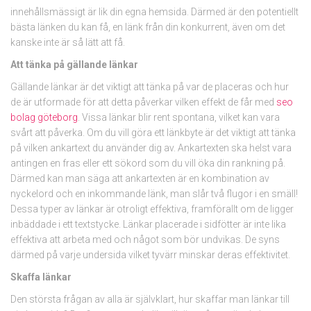
innehållsmässigt är lik din egna hemsida. Därmed är den potentiellt
bästa länken du kan få, en länk från din konkurrent, även om det
kanske inte är så lätt att få.
Att tänka på gällande länkar
Gällande länkar är det viktigt att tänka på var de placeras och hur
de är utformade för att detta påverkar vilken effekt de får med
seo
bolag göteborg
. Vissa länkar blir rent spontana, vilket kan vara
svårt att påverka. Om du vill göra ett länkbyte är det viktigt att tänka
på vilken ankartext du använder dig av. Ankartexten ska helst vara
antingen en fras eller ett sökord som du vill öka din rankning på.
Därmed kan man säga att ankartexten är en kombination av
nyckelord och en inkommande länk, man slår två flugor i en smäll!
Dessa typer av länkar är otroligt effektiva, framförallt om de ligger
inbäddade i ett textstycke. Länkar placerade i sidfötter är inte lika
effektiva att arbeta med och något som bör undvikas. De syns
därmed på varje undersida vilket tyvärr minskar deras effektivitet.
Skaffa länkar
Den största frågan av alla är självklart, hur skaffar man länkar till