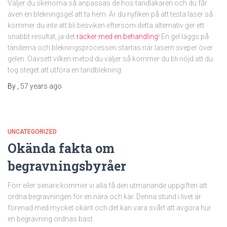
Väljer du skenorna så anpassas de hos tandläkaren och du får
även en blekningsgel att ta hem. Är du nyfiken på att testa laser så
kommer du inte att bli besviken eftersom detta alternativ ger ett
snabbt resultat, ja det
räcker med en behandling
! En gel läggs på
tänderna och blekningsprocessen startas när lasern sveper över
gelen. Oavsett vilken metod du väljer så kommer du bli nöjd att du
tog steget att utföra en tandblekning.
By
,
57 years
ago
UNCATEGORIZED
Okända fakta om
begravningsbyråer
Förr eller senare kommer vi alla få den utmanande uppgiften att
ordna begravningen för en nära och kär. Denna stund i livet är
förenad med mycket okänt och det kan vara svårt att avgöra hur
en begravning ordnas bäst.