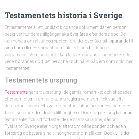
Testamentets historia i Sverige
Ett testamente är ett juridiskt bindande dokument där en person
beskriver hur deras tillgångar ska överlåtas efter deras död. Det
kan handla om att till exempel en förälder överlåter sitt sparande till
sina barn eller en samarit som låter sitt hus bli donerat till
välgörenhet. Vem som helst kan ta över någons tillhörigheter efter
vederbörandes död, det beror helt och hållet på vem som står med
i testamentet.
Testamentets ursprung
Testamente
har sitt ursprung i de gamla romarriket och skapades
eftersom eliten i rom ville kunna reglera vem som fick vad efter
deras död. Innan detta var det nästan enbart personens barn eller
familj som fick den dödes tillhörigheter. Dock tog det lång tid innan
testamentet fick sitt fotfäste i de germanska länder, såsom
Tyskland, Sverige eller Norge, eftersom både bönder och adeln
föredrog att bevara sina tillhörigheter inom släkten. Dock ville den